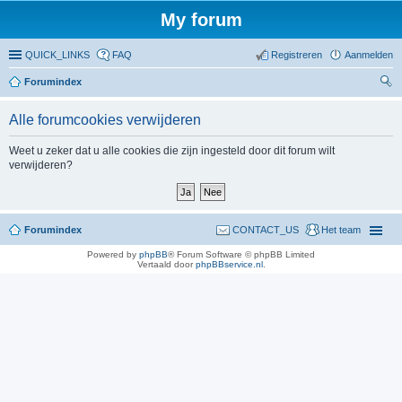
My forum
QUICK_LINKS
FAQ
Registreren
Aanmelden
Forumindex
oe
Alle forumcookies verwijderen
ke
n
Weet u zeker dat u alle cookies die zijn ingesteld door dit forum wilt
verwijderen?
Forumindex
CONTACT_US
Het team
Powered by
phpBB
® Forum Software © phpBB Limited
Vertaald door
phpBBservice.nl
.