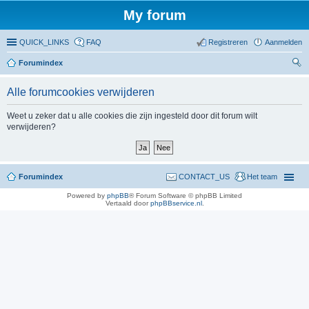
My forum
QUICK_LINKS
FAQ
Registreren
Aanmelden
Forumindex
oe
Alle forumcookies verwijderen
ke
n
Weet u zeker dat u alle cookies die zijn ingesteld door dit forum wilt
verwijderen?
Forumindex
CONTACT_US
Het team
Powered by
phpBB
® Forum Software © phpBB Limited
Vertaald door
phpBBservice.nl
.