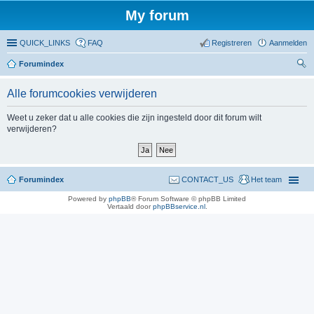
My forum
QUICK_LINKS
FAQ
Registreren
Aanmelden
Forumindex
oe
Alle forumcookies verwijderen
ke
n
Weet u zeker dat u alle cookies die zijn ingesteld door dit forum wilt
verwijderen?
Forumindex
CONTACT_US
Het team
Powered by
phpBB
® Forum Software © phpBB Limited
Vertaald door
phpBBservice.nl
.