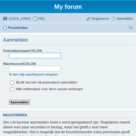
My forum
QUICK_LINKS
FAQ
Registreren
Aanmelden
Forumindex
oe
Aanmelden
ke
n
GebruikersnaamCOLON
WachtwoordCOLON
Ik ben mijn wachtwoord vergeten
Bij elk bezoek mij automatisch aanmelden
Mijn onlinestatus voor deze sessie verbergen
REGISTREREN
Om u te kunnen aanmelden moet u eerst geregisteerd zijn. Registeren neemt
alleen een paar secondes in beslag, maar het geeft u veel meer
mogelijkheden. Het is mogelijk dat de forumbeheerder extra permissies geeft