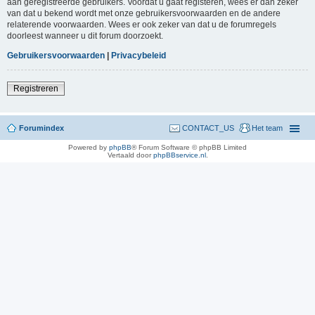
aan geregistreerde gebruikers. Voordat u gaat registeren, wees er dan zeker
van dat u bekend wordt met onze gebruikersvoorwaarden en de andere
relaterende voorwaarden. Wees er ook zeker van dat u de forumregels
doorleest wanneer u dit forum doorzoekt.
Gebruikersvoorwaarden
|
Privacybeleid
Registreren
Forumindex
CONTACT_US
Het team
Powered by
phpBB
® Forum Software © phpBB Limited
Vertaald door
phpBBservice.nl
.