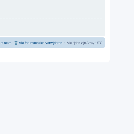
et team
Alle forumcookies verwijderen
Alle tijden zijn Array UTC