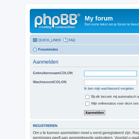
My forum
Een korte tekst om je forum te besc
QUICK_LINKS
FAQ
Forumindex
Aanmelden
GebruikersnaamCOLON
WachtwoordCOLON
Ik ben mijn wachtwoord vergeten
Bij elk bezoek mij automatisch
Mijn onlinestatus voor deze se
REGISTREREN
Om u te kunnen aanmelden moet u eerst geregisteerd zijn. Reg
permissies geeft aan geregistreerde gebruikers. Voordat u ga