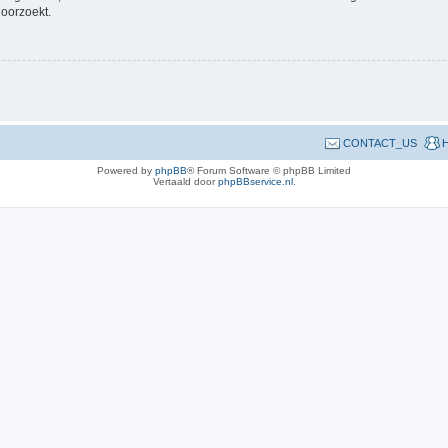
doorzoekt.
CONTACT_US
H
Powered by
phpBB
® Forum Software © phpBB Limited
Vertaald door
phpBBservice.nl
.