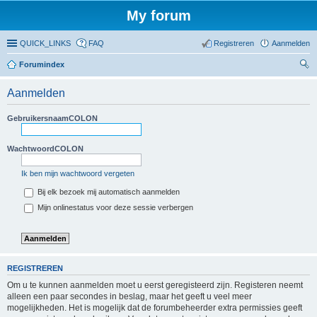
My forum
QUICK_LINKS
FAQ
Registreren
Aanmelden
Forumindex
oe
Aanmelden
ke
n
GebruikersnaamCOLON
WachtwoordCOLON
Ik ben mijn wachtwoord vergeten
Bij elk bezoek mij automatisch aanmelden
Mijn onlinestatus voor deze sessie verbergen
REGISTREREN
Om u te kunnen aanmelden moet u eerst geregisteerd zijn. Registeren neemt
alleen een paar secondes in beslag, maar het geeft u veel meer
mogelijkheden. Het is mogelijk dat de forumbeheerder extra permissies geeft