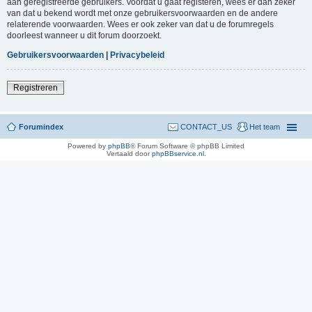
aan geregistreerde gebruikers. Voordat u gaat registeren, wees er dan zeker
van dat u bekend wordt met onze gebruikersvoorwaarden en de andere
relaterende voorwaarden. Wees er ook zeker van dat u de forumregels
doorleest wanneer u dit forum doorzoekt.
Gebruikersvoorwaarden
|
Privacybeleid
Registreren
Forumindex
CONTACT_US
Het team
Powered by
phpBB
® Forum Software © phpBB Limited
Vertaald door
phpBBservice.nl
.