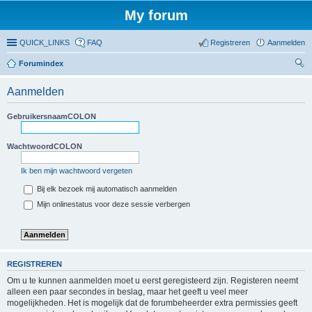
My forum
QUICK_LINKS
FAQ
Registreren
Aanmelden
Forumindex
oe
Aanmelden
ke
n
GebruikersnaamCOLON
WachtwoordCOLON
Ik ben mijn wachtwoord vergeten
Bij elk bezoek mij automatisch aanmelden
Mijn onlinestatus voor deze sessie verbergen
REGISTREREN
Om u te kunnen aanmelden moet u eerst geregisteerd zijn. Registeren neemt
alleen een paar secondes in beslag, maar het geeft u veel meer
mogelijkheden. Het is mogelijk dat de forumbeheerder extra permissies geeft