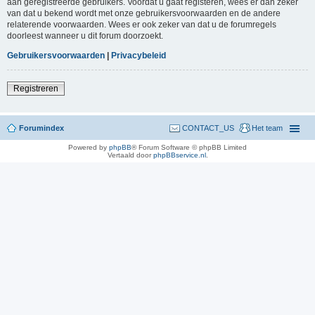
aan geregistreerde gebruikers. Voordat u gaat registeren, wees er dan zeker
van dat u bekend wordt met onze gebruikersvoorwaarden en de andere
relaterende voorwaarden. Wees er ook zeker van dat u de forumregels
doorleest wanneer u dit forum doorzoekt.
Gebruikersvoorwaarden
|
Privacybeleid
Registreren
Forumindex
CONTACT_US
Het team
Powered by
phpBB
® Forum Software © phpBB Limited
Vertaald door
phpBBservice.nl
.