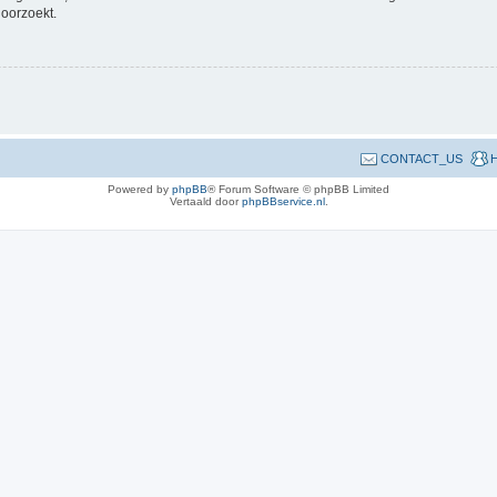
doorzoekt.
CONTACT_US
H
Powered by
phpBB
® Forum Software © phpBB Limited
Vertaald door
phpBBservice.nl
.