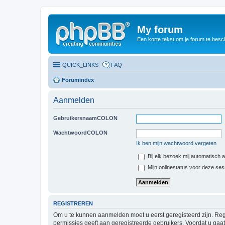
My forum
Een korte tekst om je forum te besc
QUICK_LINKS
FAQ
Forumindex
Aanmelden
GebruikersnaamCOLON
WachtwoordCOLON
Ik ben mijn wachtwoord vergeten
Bij elk bezoek mij automatisch
Mijn onlinestatus voor deze se
REGISTREREN
Om u te kunnen aanmelden moet u eerst geregisteerd zijn. Reg
permissies geeft aan geregistreerde gebruikers. Voordat u ga