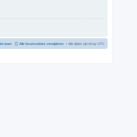
et team
Alle forumcookies verwijderen
Alle tijden zijn Array UTC