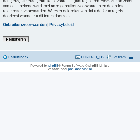
aan geregistreerde gebruikers. Voordat u gaat registeren, wees er dan zeker
van dat u bekend wordt met onze gebruikersvoorwaarden en de andere
relaterende voorwaarden. Wees er ook zeker van dat u de forumregels
doorleest wanneer u dit forum doorzoekt.
Gebruikersvoorwaarden
|
Privacybeleid
Registreren
Forumindex
CONTACT_US
Het team
Powered by
phpBB
® Forum Software © phpBB Limited
Vertaald door
phpBBservice.nl
.