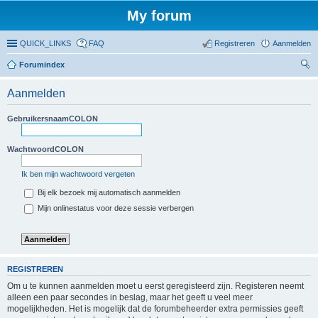
My forum
QUICK_LINKS
FAQ
Registreren
Aanmelden
Forumindex
oe
Aanmelden
ke
n
GebruikersnaamCOLON
WachtwoordCOLON
Ik ben mijn wachtwoord vergeten
Bij elk bezoek mij automatisch aanmelden
Mijn onlinestatus voor deze sessie verbergen
REGISTREREN
Om u te kunnen aanmelden moet u eerst geregisteerd zijn. Registeren neemt
alleen een paar secondes in beslag, maar het geeft u veel meer
mogelijkheden. Het is mogelijk dat de forumbeheerder extra permissies geeft