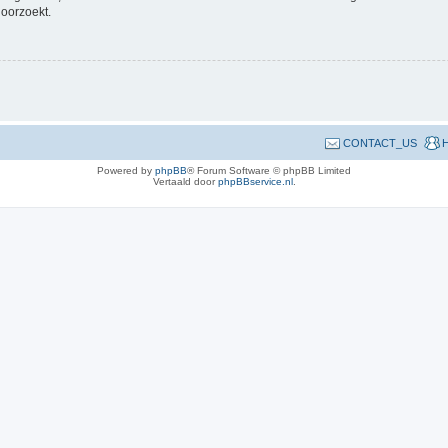
doorzoekt.
CONTACT_US
H
Powered by
phpBB
® Forum Software © phpBB Limited
Vertaald door
phpBBservice.nl
.