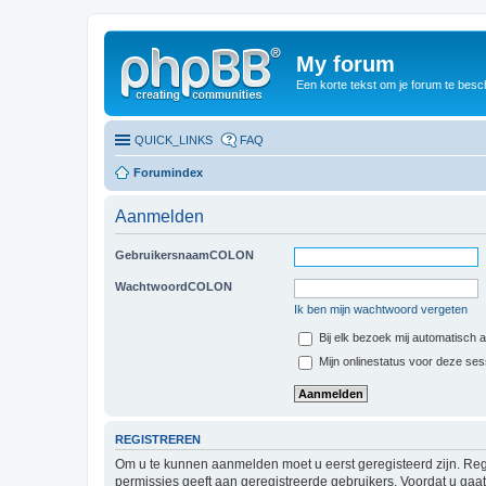
My forum
Een korte tekst om je forum te besc
QUICK_LINKS
FAQ
Forumindex
Aanmelden
GebruikersnaamCOLON
WachtwoordCOLON
Ik ben mijn wachtwoord vergeten
Bij elk bezoek mij automatisch
Mijn onlinestatus voor deze se
REGISTREREN
Om u te kunnen aanmelden moet u eerst geregisteerd zijn. Reg
permissies geeft aan geregistreerde gebruikers. Voordat u ga