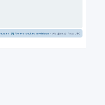
et team
Alle forumcookies verwijderen
Alle tijden zijn Array UTC