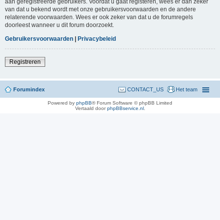
aan geregistreerde gebruikers. Voordat u gaat registeren, wees er dan zeker
van dat u bekend wordt met onze gebruikersvoorwaarden en de andere
relaterende voorwaarden. Wees er ook zeker van dat u de forumregels
doorleest wanneer u dit forum doorzoekt.
Gebruikersvoorwaarden
|
Privacybeleid
Registreren
Forumindex
CONTACT_US
Het team
Powered by
phpBB
® Forum Software © phpBB Limited
Vertaald door
phpBBservice.nl
.