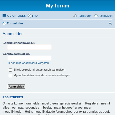
My forum
QUICK_LINKS
FAQ
Registreren
Aanmelden
Forumindex
oe
Aanmelden
ke
n
GebruikersnaamCOLON
WachtwoordCOLON
Ik ben mijn wachtwoord vergeten
Bij elk bezoek mij automatisch aanmelden
Mijn onlinestatus voor deze sessie verbergen
REGISTREREN
Om u te kunnen aanmelden moet u eerst geregisteerd zijn. Registeren neemt
alleen een paar secondes in beslag, maar het geeft u veel meer
mogelijkheden. Het is mogelijk dat de forumbeheerder extra permissies geeft