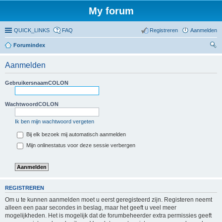
My forum
QUICK_LINKS
FAQ
Registreren
Aanmelden
Forumindex
oe
Aanmelden
ke
n
GebruikersnaamCOLON
WachtwoordCOLON
Ik ben mijn wachtwoord vergeten
Bij elk bezoek mij automatisch aanmelden
Mijn onlinestatus voor deze sessie verbergen
REGISTREREN
Om u te kunnen aanmelden moet u eerst geregisteerd zijn. Registeren neemt
alleen een paar secondes in beslag, maar het geeft u veel meer
mogelijkheden. Het is mogelijk dat de forumbeheerder extra permissies geeft