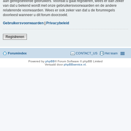
aan geregistreerde gebruikers. Voordat u gaat registeren, wees er dan zeker
van dat u bekend wordt met onze gebruikersvoorwaarden en de andere
relaterende voorwaarden. Wees er ook zeker van dat u de forumregels
doorleest wanneer u dit forum doorzoekt.
Gebruikersvoorwaarden
|
Privacybeleid
Registreren
Forumindex
CONTACT_US
Het team
Powered by
phpBB
® Forum Software © phpBB Limited
Vertaald door
phpBBservice.nl
.