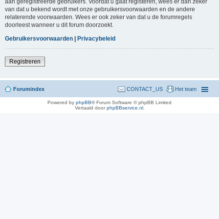
aan geregistreerde gebruikers. Voordat u gaat registeren, wees er dan zeker
van dat u bekend wordt met onze gebruikersvoorwaarden en de andere
relaterende voorwaarden. Wees er ook zeker van dat u de forumregels
doorleest wanneer u dit forum doorzoekt.
Gebruikersvoorwaarden
|
Privacybeleid
Registreren
Forumindex
CONTACT_US
Het team
Powered by
phpBB
® Forum Software © phpBB Limited
Vertaald door
phpBBservice.nl
.