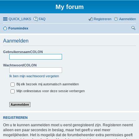
My forum
QUICK_LINKS
FAQ
Registreren
Aanmelden
Forumindex
oe
Aanmelden
ke
n
GebruikersnaamCOLON
WachtwoordCOLON
Ik ben mijn wachtwoord vergeten
Bij elk bezoek mij automatisch aanmelden
Mijn onlinestatus voor deze sessie verbergen
REGISTREREN
Om u te kunnen aanmelden moet u eerst geregisteerd zijn. Registeren neemt
alleen een paar secondes in beslag, maar het geeft u veel meer
mogelijkheden. Het is mogelijk dat de forumbeheerder extra permissies geeft