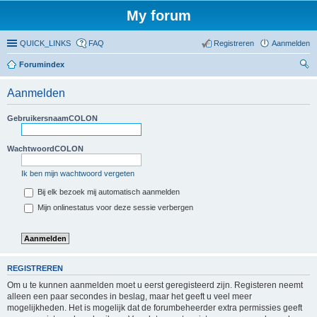
My forum
QUICK_LINKS
FAQ
Registreren
Aanmelden
Forumindex
oe
Aanmelden
ke
n
GebruikersnaamCOLON
WachtwoordCOLON
Ik ben mijn wachtwoord vergeten
Bij elk bezoek mij automatisch aanmelden
Mijn onlinestatus voor deze sessie verbergen
REGISTREREN
Om u te kunnen aanmelden moet u eerst geregisteerd zijn. Registeren neemt
alleen een paar secondes in beslag, maar het geeft u veel meer
mogelijkheden. Het is mogelijk dat de forumbeheerder extra permissies geeft