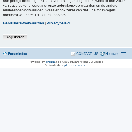
aan geregistreerde gebruikers. Voordat u gaat registeren, wees er dan zeker
van dat u bekend wordt met onze gebruikersvoorwaarden en de andere
relaterende voorwaarden. Wees er ook zeker van dat u de forumregels
doorleest wanneer u dit forum doorzoekt.
Gebruikersvoorwaarden
|
Privacybeleid
Registreren
Forumindex
CONTACT_US
Het team
Powered by
phpBB
® Forum Software © phpBB Limited
Vertaald door
phpBBservice.nl
.