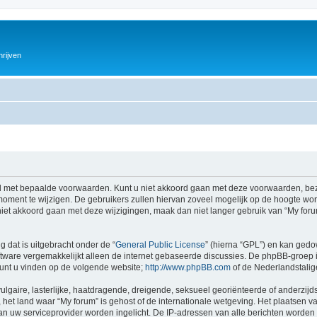
hrijven
 met bepaalde voorwaarden. Kunt u niet akkoord gaan met deze voorwaarden, bezo
ment te wijzigen. De gebruikers zullen hiervan zoveel mogelijk op de hoogte wor
iet akkoord gaan met deze wijzigingen, maak dan niet langer gebruik van “My forum
g dat is uitgebracht onder de “
General Public License
” (hierna “GPL”) en kan ged
tware vergemakkelijkt alleen de internet gebaseerde discussies. De phpBB-groep i
 kunt u vinden op de volgende website;
http://www.phpBB.com
of de Nederlandstali
gaire, lasterlijke, haatdragende, dreigende, seksueel georiënteerde of anderzijds
het land waar “My forum” is gehost of de internationale wetgeving. Het plaatsen va
an uw serviceprovider worden ingelicht. De IP-adressen van alle berichten wor