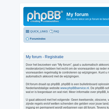
My forum
Een korte tekst om je forum te besc
QUICK_LINKS
FAQ
Forumindex
My forum - Registratie
Door het bezoeken van “My forum”, gaat u automatisch akkoord
moderator(en) hebben het recht om de voorwaarden op ieder mo
voorwaarden regelmatig te controleren op wijzigingen. Kunt u n
automatisch akkoord met de wijzigingen.
Dit forum draait op phpBB. phpBB is een bulletinboard oplossin
Nederlandstalige website
www.phpBBservice.nl
. De phpBB-sof
wat er is toegestaan en wat niet. Meer informatie over phpBB,
U gaat akkoord met het volgende: Geen kwetsende, obscene, vul
zijnde regels en/of wetten schenden die gelden voor jouw land, 
ingang en permanent wordt verbannen van dit forum. Tevens k