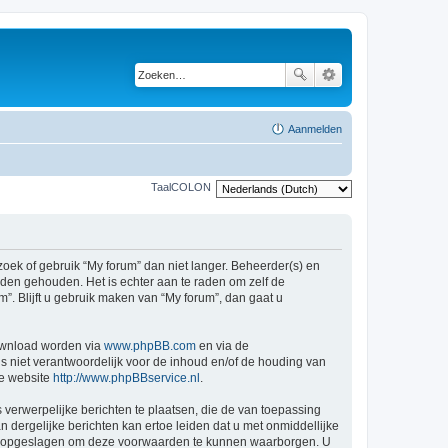
Aanmelden
TaalCOLON
ek of gebruik “My forum” dan niet langer. Beheerder(s) en
den gehouden. Het is echter aan te raden om zelf de
”. Blijft u gebruik maken van “My forum”, dan gaat u
ownload worden via
www.phpBB.com
en via de
s niet verantwoordelijk voor de inhoud en/of de houding van
ge website
http://www.phpBBservice.nl
.
 verwerpelijke berichten te plaatsen, die de van toepassing
n dergelijke berichten kan ertoe leiden dat u met onmiddellijke
den opgeslagen om deze voorwaarden te kunnen waarborgen. U