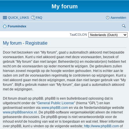
My forum
QUICK_LINKS
FAQ
Aanmelden
Forumindex
oe
TaalCOLON
ke
My forum - Registratie
n
Door het bezoeken van “My forum”, gaat u automatisch akkoord met bepaalde
voorwaarden. Kunt u niet akkoord gaan met deze voorwaarden, bezoek of
gebruik “My forum” dan niet langer. Beheerder(s) en moderator(en) hebben het
recht om de voorwaarden op ieder moment te wijzigen. De gebruikers zullen
hiervan zoveel mogelijk op de hoogte worden gehouden. Het is echter aan te
raden om zelf de voorwaarden regelmatig te controleren op wijzigingen. Kunt u
niet akkoord gaan met deze wijzigingen, maak dan niet langer gebruik van “My
forum”. Blijft u gebruik maken van “My forum”, dan gaat u automatisch akkoord
met de wijzigingen.
Dit forum draait op phpBB. phpBB is een bulletinboard oplossing dat is
uitgebracht onder de “
General Public License
” (hierna “GPL”) en kan
gedownload worden via
www.phpBB.com
en via de Nederlandstalige website
www.phpBBservice.nl
. De phpBB-software vergemakkelijkt alleen de internet
gebaseerde discussies. De phpBB-groep is niet verantwoordelijk voor de
inhoud en/of de houding van wat er is toegestaan en wat niet. Meer informatie
over phpBB, kunt u vinden op de volgende website;
http://www.phpBB.com
of