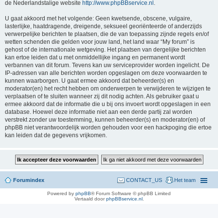
de Nederlandstalige website
http://www.phpBBservice.nl
.
U gaat akkoord met het volgende: Geen kwetsende, obscene, vulgaire,
lasterlijke, haatdragende, dreigende, seksueel georiënteerde of anderzijds
verwerpelijke berichten te plaatsen, die de van toepassing zijnde regels en/of
wetten schenden die gelden voor jouw land, het land waar “My forum” is
gehost of de internationale wetgeving. Het plaatsen van dergelijke berichten
kan ertoe leiden dat u met onmiddellijke ingang en permanent wordt
verbannen van dit forum. Tevens kan uw serviceprovider worden ingelicht. De
IP-adressen van alle berichten worden opgeslagen om deze voorwaarden te
kunnen waarborgen. U gaat ermee akkoord dat beheerder(s) en
moderator(en) het recht hebben om onderwerpen te verwijderen te wijzigen te
verplaatsen of te sluiten wanneer zij dit nodig achten. Als gebruiker gaat u
ermee akkoord dat de informatie die u bij ons invoert wordt opgeslagen in een
database. Hoewel deze informatie niet aan een derde partij zal worden
verstrekt zonder uw toestemming, kunnen beheerder(s) en moderator(en) of
phpBB niet verantwoordelijk worden gehouden voor een hackpoging die ertoe
kan leiden dat de gegevens vrijkomen.
Forumindex
CONTACT_US
Het team
Powered by
phpBB
® Forum Software © phpBB Limited
Vertaald door
phpBBservice.nl
.