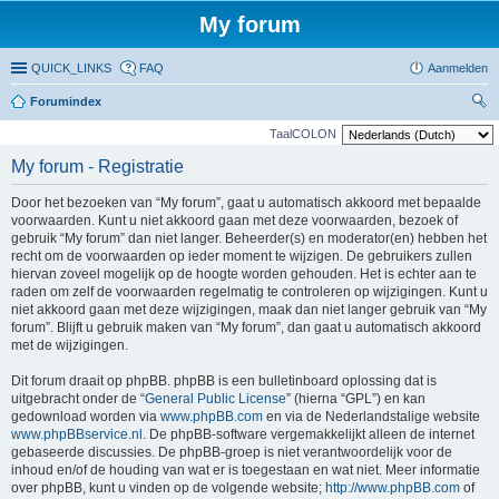
My forum
QUICK_LINKS
FAQ
Aanmelden
Forumindex
oe
TaalCOLON
ke
My forum - Registratie
n
Door het bezoeken van “My forum”, gaat u automatisch akkoord met bepaalde
voorwaarden. Kunt u niet akkoord gaan met deze voorwaarden, bezoek of
gebruik “My forum” dan niet langer. Beheerder(s) en moderator(en) hebben het
recht om de voorwaarden op ieder moment te wijzigen. De gebruikers zullen
hiervan zoveel mogelijk op de hoogte worden gehouden. Het is echter aan te
raden om zelf de voorwaarden regelmatig te controleren op wijzigingen. Kunt u
niet akkoord gaan met deze wijzigingen, maak dan niet langer gebruik van “My
forum”. Blijft u gebruik maken van “My forum”, dan gaat u automatisch akkoord
met de wijzigingen.
Dit forum draait op phpBB. phpBB is een bulletinboard oplossing dat is
uitgebracht onder de “
General Public License
” (hierna “GPL”) en kan
gedownload worden via
www.phpBB.com
en via de Nederlandstalige website
www.phpBBservice.nl
. De phpBB-software vergemakkelijkt alleen de internet
gebaseerde discussies. De phpBB-groep is niet verantwoordelijk voor de
inhoud en/of de houding van wat er is toegestaan en wat niet. Meer informatie
over phpBB, kunt u vinden op de volgende website;
http://www.phpBB.com
of