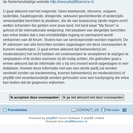
de Nederlandstalige website
http://www.phpBBservice.nl
.
U gaat akkoord met het volgende: Geen kwetsende, obscene, vulgaire,
lasterlijke, haatdragende, dreigende, seksueel georiënteerde of anderzijds
verwerpelijke berichten te plaatsen, die de van toepassing zijnde regels en/of
wetten schenden die gelden voor jouw land, het land waar “My forum” is
gehost of de internationale wetgeving. Het plaatsen van dergelijke berichten
kan ertoe leiden dat u met onmiddellijke ingang en permanent wordt
verbannen van dit forum. Tevens kan uw serviceprovider worden ingelicht. De
IP-adressen van alle berichten worden opgeslagen om deze voorwaarden te
kunnen waarborgen. U gaat ermee akkoord dat beheerder(s) en
moderator(en) het recht hebben om onderwerpen te verwijderen te wijzigen te
verplaatsen of te sluiten wanneer zij dit nodig achten. Als gebruiker gaat u
ermee akkoord dat de informatie die u bij ons invoert wordt opgeslagen in een
database. Hoewel deze informatie niet aan een derde partij zal worden
verstrekt zonder uw toestemming, kunnen beheerder(s) en moderator(en) of
phpBB niet verantwoordelijk worden gehouden voor een hackpoging die ertoe
kan leiden dat de gegevens vrijkomen.
Forumindex
CONTACT_US
Het team
Powered by
phpBB
® Forum Software © phpBB Limited
Vertaald door
phpBBservice.nl
.