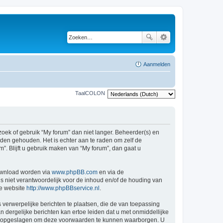
Aanmelden
TaalCOLON
ek of gebruik “My forum” dan niet langer. Beheerder(s) en
den gehouden. Het is echter aan te raden om zelf de
”. Blijft u gebruik maken van “My forum”, dan gaat u
ownload worden via
www.phpBB.com
en via de
s niet verantwoordelijk voor de inhoud en/of de houding van
ge website
http://www.phpBBservice.nl
.
 verwerpelijke berichten te plaatsen, die de van toepassing
n dergelijke berichten kan ertoe leiden dat u met onmiddellijke
den opgeslagen om deze voorwaarden te kunnen waarborgen. U