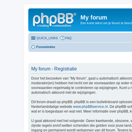
My forum
Een korte tekst om je forum te besc
QUICK_LINKS
FAQ
Forumindex
My forum - Registratie
Door het bezoeken van “My forum”, gaat u automatisch akkoord
moderator(en) hebben het recht om de voorwaarden op ieder mo
voorwaarden regelmatig te controleren op wijzigingen. Kunt u n
automatisch akkoord met de wijzigingen.
Dit forum draait op phpBB. phpBB is een bulletinboard oplossin
Nederlandstalige website
www.phpBBservice.nl
. De phpBB-sof
wat er is toegestaan en wat niet. Meer informatie over phpBB,
U gaat akkoord met het volgende: Geen kwetsende, obscene, vul
zijnde regels en/of wetten schenden die gelden voor jouw land, 
ingang en permanent wordt verbannen van dit forum. Tevens k