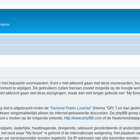
hrijven
 met bepaalde voorwaarden. Kunt u niet akkoord gaan met deze voorwaarden, bezo
ment te wijzigen. De gebruikers zullen hiervan zoveel mogelijk op de hoogte wor
iet akkoord gaan met deze wijzigingen, maak dan niet langer gebruik van “My forum
g dat is uitgebracht onder de “
General Public License
” (hierna “GPL”) en kan ged
tware vergemakkelijkt alleen de internet gebaseerde discussies. De phpBB-groep i
 kunt u vinden op de volgende website;
http://www.phpBB.com
of de Nederlandstali
gaire, lasterlijke, haatdragende, dreigende, seksueel georiënteerde of anderzijds
het land waar “My forum” is gehost of de internationale wetgeving. Het plaatsen va
an uw serviceprovider worden ingelicht. De IP-adressen van alle berichten wor