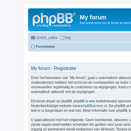
My forum
Een korte tekst om je forum te besc
QUICK_LINKS
FAQ
Forumindex
My forum - Registratie
Door het bezoeken van “My forum”, gaat u automatisch akkoord
moderator(en) hebben het recht om de voorwaarden op ieder mo
voorwaarden regelmatig te controleren op wijzigingen. Kunt u n
automatisch akkoord met de wijzigingen.
Dit forum draait op phpBB. phpBB is een bulletinboard oplossin
Nederlandstalige website
www.phpBBservice.nl
. De phpBB-sof
wat er is toegestaan en wat niet. Meer informatie over phpBB,
U gaat akkoord met het volgende: Geen kwetsende, obscene, vul
zijnde regels en/of wetten schenden die gelden voor jouw land, 
ingang en permanent wordt verbannen van dit forum. Tevens k