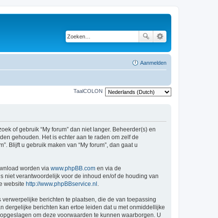
Aanmelden
TaalCOLON
ek of gebruik “My forum” dan niet langer. Beheerder(s) en
den gehouden. Het is echter aan te raden om zelf de
”. Blijft u gebruik maken van “My forum”, dan gaat u
ownload worden via
www.phpBB.com
en via de
s niet verantwoordelijk voor de inhoud en/of de houding van
ge website
http://www.phpBBservice.nl
.
 verwerpelijke berichten te plaatsen, die de van toepassing
n dergelijke berichten kan ertoe leiden dat u met onmiddellijke
den opgeslagen om deze voorwaarden te kunnen waarborgen. U