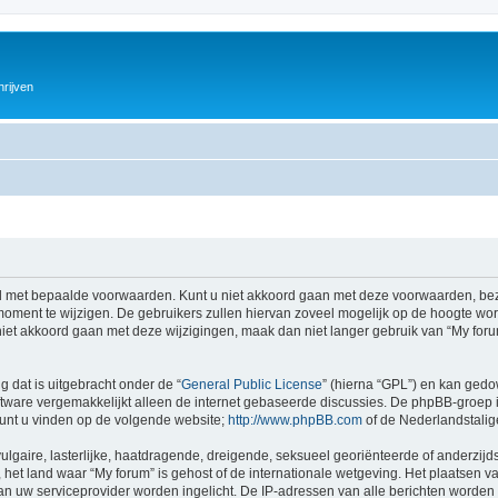
hrijven
 met bepaalde voorwaarden. Kunt u niet akkoord gaan met deze voorwaarden, bezo
ment te wijzigen. De gebruikers zullen hiervan zoveel mogelijk op de hoogte wor
iet akkoord gaan met deze wijzigingen, maak dan niet langer gebruik van “My forum
g dat is uitgebracht onder de “
General Public License
” (hierna “GPL”) en kan ged
tware vergemakkelijkt alleen de internet gebaseerde discussies. De phpBB-groep i
 kunt u vinden op de volgende website;
http://www.phpBB.com
of de Nederlandstali
gaire, lasterlijke, haatdragende, dreigende, seksueel georiënteerde of anderzijds
het land waar “My forum” is gehost of de internationale wetgeving. Het plaatsen va
an uw serviceprovider worden ingelicht. De IP-adressen van alle berichten wor