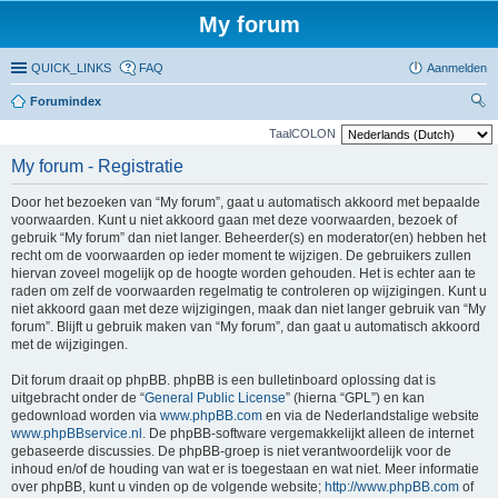
My forum
QUICK_LINKS
FAQ
Aanmelden
Forumindex
oe
TaalCOLON
ke
My forum - Registratie
n
Door het bezoeken van “My forum”, gaat u automatisch akkoord met bepaalde
voorwaarden. Kunt u niet akkoord gaan met deze voorwaarden, bezoek of
gebruik “My forum” dan niet langer. Beheerder(s) en moderator(en) hebben het
recht om de voorwaarden op ieder moment te wijzigen. De gebruikers zullen
hiervan zoveel mogelijk op de hoogte worden gehouden. Het is echter aan te
raden om zelf de voorwaarden regelmatig te controleren op wijzigingen. Kunt u
niet akkoord gaan met deze wijzigingen, maak dan niet langer gebruik van “My
forum”. Blijft u gebruik maken van “My forum”, dan gaat u automatisch akkoord
met de wijzigingen.
Dit forum draait op phpBB. phpBB is een bulletinboard oplossing dat is
uitgebracht onder de “
General Public License
” (hierna “GPL”) en kan
gedownload worden via
www.phpBB.com
en via de Nederlandstalige website
www.phpBBservice.nl
. De phpBB-software vergemakkelijkt alleen de internet
gebaseerde discussies. De phpBB-groep is niet verantwoordelijk voor de
inhoud en/of de houding van wat er is toegestaan en wat niet. Meer informatie
over phpBB, kunt u vinden op de volgende website;
http://www.phpBB.com
of