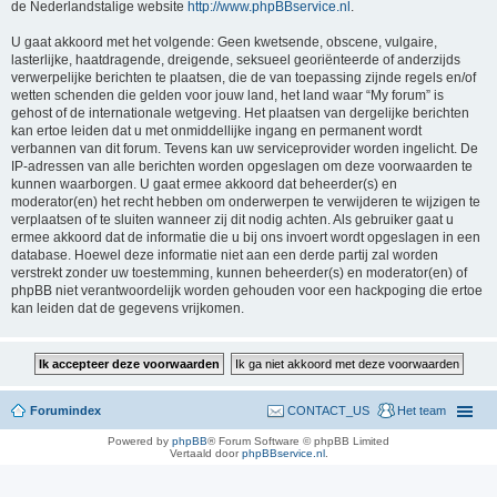
de Nederlandstalige website
http://www.phpBBservice.nl
.
U gaat akkoord met het volgende: Geen kwetsende, obscene, vulgaire,
lasterlijke, haatdragende, dreigende, seksueel georiënteerde of anderzijds
verwerpelijke berichten te plaatsen, die de van toepassing zijnde regels en/of
wetten schenden die gelden voor jouw land, het land waar “My forum” is
gehost of de internationale wetgeving. Het plaatsen van dergelijke berichten
kan ertoe leiden dat u met onmiddellijke ingang en permanent wordt
verbannen van dit forum. Tevens kan uw serviceprovider worden ingelicht. De
IP-adressen van alle berichten worden opgeslagen om deze voorwaarden te
kunnen waarborgen. U gaat ermee akkoord dat beheerder(s) en
moderator(en) het recht hebben om onderwerpen te verwijderen te wijzigen te
verplaatsen of te sluiten wanneer zij dit nodig achten. Als gebruiker gaat u
ermee akkoord dat de informatie die u bij ons invoert wordt opgeslagen in een
database. Hoewel deze informatie niet aan een derde partij zal worden
verstrekt zonder uw toestemming, kunnen beheerder(s) en moderator(en) of
phpBB niet verantwoordelijk worden gehouden voor een hackpoging die ertoe
kan leiden dat de gegevens vrijkomen.
Forumindex
CONTACT_US
Het team
Powered by
phpBB
® Forum Software © phpBB Limited
Vertaald door
phpBBservice.nl
.