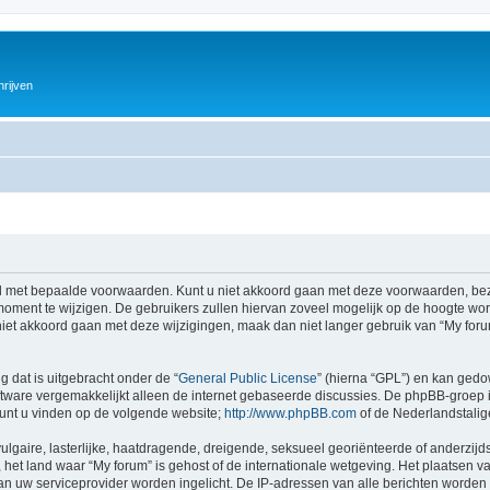
hrijven
 met bepaalde voorwaarden. Kunt u niet akkoord gaan met deze voorwaarden, bezo
ment te wijzigen. De gebruikers zullen hiervan zoveel mogelijk op de hoogte wor
iet akkoord gaan met deze wijzigingen, maak dan niet langer gebruik van “My forum
g dat is uitgebracht onder de “
General Public License
” (hierna “GPL”) en kan ged
tware vergemakkelijkt alleen de internet gebaseerde discussies. De phpBB-groep i
 kunt u vinden op de volgende website;
http://www.phpBB.com
of de Nederlandstali
gaire, lasterlijke, haatdragende, dreigende, seksueel georiënteerde of anderzijds
het land waar “My forum” is gehost of de internationale wetgeving. Het plaatsen va
an uw serviceprovider worden ingelicht. De IP-adressen van alle berichten wor