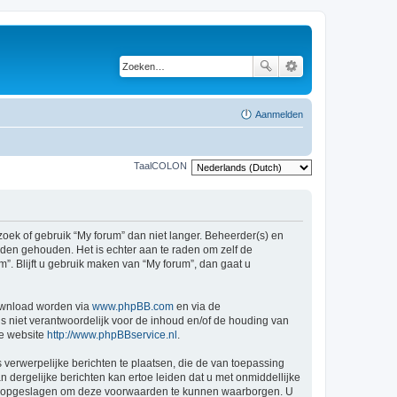
Aanmelden
TaalCOLON
ek of gebruik “My forum” dan niet langer. Beheerder(s) en
den gehouden. Het is echter aan te raden om zelf de
”. Blijft u gebruik maken van “My forum”, dan gaat u
ownload worden via
www.phpBB.com
en via de
s niet verantwoordelijk voor de inhoud en/of de houding van
ge website
http://www.phpBBservice.nl
.
 verwerpelijke berichten te plaatsen, die de van toepassing
n dergelijke berichten kan ertoe leiden dat u met onmiddellijke
den opgeslagen om deze voorwaarden te kunnen waarborgen. U