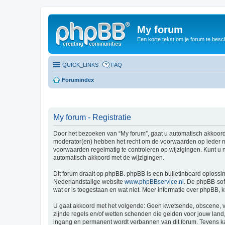
My forum
Een korte tekst om je forum te besc
QUICK_LINKS
FAQ
Forumindex
My forum - Registratie
Door het bezoeken van “My forum”, gaat u automatisch akkoord
moderator(en) hebben het recht om de voorwaarden op ieder mo
voorwaarden regelmatig te controleren op wijzigingen. Kunt u n
automatisch akkoord met de wijzigingen.
Dit forum draait op phpBB. phpBB is een bulletinboard oplossin
Nederlandstalige website
www.phpBBservice.nl
. De phpBB-sof
wat er is toegestaan en wat niet. Meer informatie over phpBB,
U gaat akkoord met het volgende: Geen kwetsende, obscene, vul
zijnde regels en/of wetten schenden die gelden voor jouw land, 
ingang en permanent wordt verbannen van dit forum. Tevens k