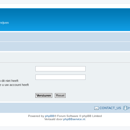
hrijven
dit niet heeft
e u uw account heeft
CONTACT_US
H
Powered by
phpBB
® Forum Software © phpBB Limited
Vertaald door
phpBBservice.nl
.