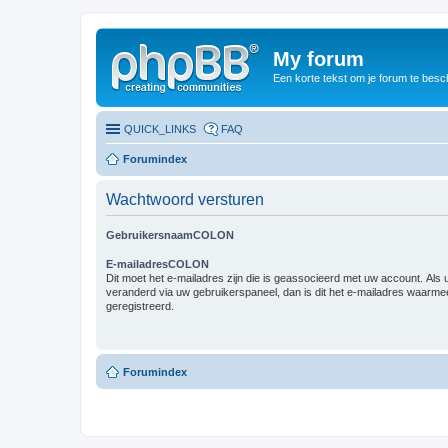
My forum
Een korte tekst om je forum te besc
QUICK_LINKS
FAQ
Forumindex
Wachtwoord versturen
GebruikersnaamCOLON
E-mailadresCOLON
Dit moet het e-mailadres zijn die is geassocieerd met uw account. Als u 
veranderd via uw gebruikerspaneel, dan is dit het e-mailadres waarme
geregistreerd.
Forumindex