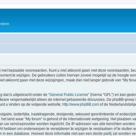
hrijven
 met bepaalde voorwaarden. Kunt u niet akkoord gaan met deze voorwaarden, bezo
ment te wijzigen. De gebruikers zullen hiervan zoveel mogelijk op de hoogte wor
iet akkoord gaan met deze wijzigingen, maak dan niet langer gebruik van “My forum
g dat is uitgebracht onder de “
General Public License
” (hierna “GPL”) en kan ged
tware vergemakkelijkt alleen de internet gebaseerde discussies. De phpBB-groep i
 kunt u vinden op de volgende website;
http://www.phpBB.com
of de Nederlandstali
gaire, lasterlijke, haatdragende, dreigende, seksueel georiënteerde of anderzijds
het land waar “My forum” is gehost of de internationale wetgeving. Het plaatsen va
an uw serviceprovider worden ingelicht. De IP-adressen van alle berichten wor
 hebben om onderwerpen te verwijderen te wijzigen te verplaatsen of te sluiten wa
gen in een database. Hoewel deze informatie niet aan een derde partij zal worden 