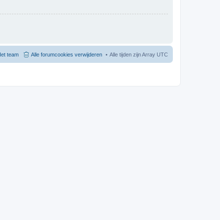
et team
Alle forumcookies verwijderen
Alle tijden zijn Array UTC