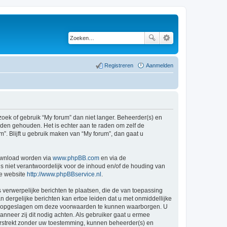
Registreren
Aanmelden
ek of gebruik “My forum” dan niet langer. Beheerder(s) en
den gehouden. Het is echter aan te raden om zelf de
”. Blijft u gebruik maken van “My forum”, dan gaat u
ownload worden via
www.phpBB.com
en via de
s niet verantwoordelijk voor de inhoud en/of de houding van
ge website
http://www.phpBBservice.nl
.
 verwerpelijke berichten te plaatsen, die de van toepassing
n dergelijke berichten kan ertoe leiden dat u met onmiddellijke
den opgeslagen om deze voorwaarden te kunnen waarborgen. U
nneer zij dit nodig achten. Als gebruiker gaat u ermee
verstrekt zonder uw toestemming, kunnen beheerder(s) en