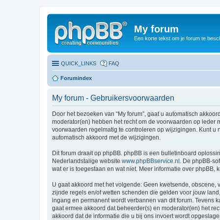
My forum
Een korte tekst om je forum te besc
QUICK_LINKS
FAQ
Forumindex
My forum - Gebruikersvoorwaarden
Door het bezoeken van “My forum”, gaat u automatisch akkoord
moderator(en) hebben het recht om de voorwaarden op ieder mo
voorwaarden regelmatig te controleren op wijzigingen. Kunt u n
automatisch akkoord met de wijzigingen.
Dit forum draait op phpBB. phpBB is een bulletinboard oplossin
Nederlandstalige website
www.phpBBservice.nl
. De phpBB-sof
wat er is toegestaan en wat niet. Meer informatie over phpBB,
U gaat akkoord met het volgende: Geen kwetsende, obscene, vul
zijnde regels en/of wetten schenden die gelden voor jouw land, 
ingang en permanent wordt verbannen van dit forum. Tevens k
gaat ermee akkoord dat beheerder(s) en moderator(en) het recht
akkoord dat de informatie die u bij ons invoert wordt opgesla