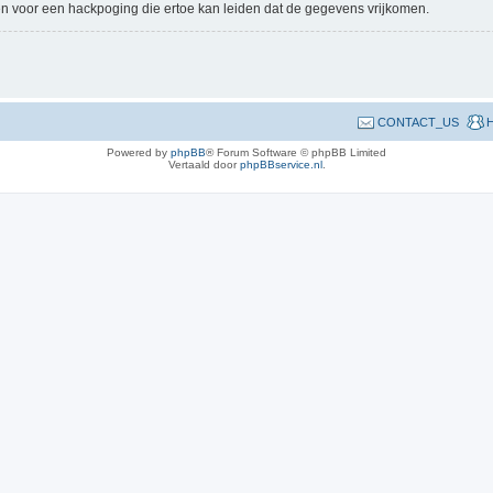
n voor een hackpoging die ertoe kan leiden dat de gegevens vrijkomen.
CONTACT_US
H
Powered by
phpBB
® Forum Software © phpBB Limited
Vertaald door
phpBBservice.nl
.