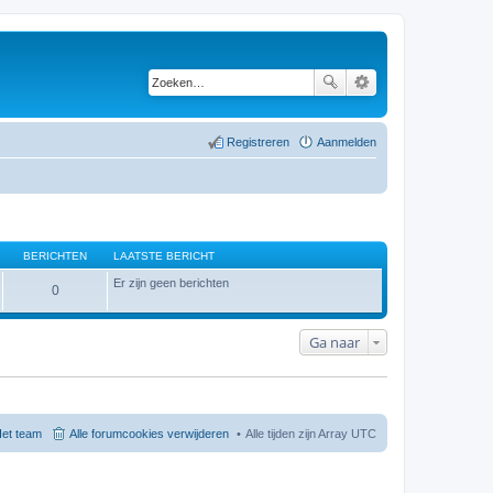
Registreren
Aanmelden
BERICHTEN
LAATSTE BERICHT
Er zijn geen berichten
0
Ga naar
et team
Alle forumcookies verwijderen
Alle tijden zijn Array UTC