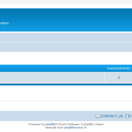
hrijven
ONDERWERPEN
0
CONTACT_US
H
Powered by
phpBB
® Forum Software © phpBB Limited
Vertaald door
phpBBservice.nl
.