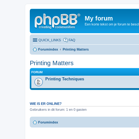
My forum
Een korte tekst om je forum te besc
QUICK_LINKS
FAQ
Forumindex
Printing Matters
Printing Matters
FORUM
Printing Techniques
WIE IS ER ONLINE?
Gebruikers in dit forum: 1 en 0 gasten
Forumindex