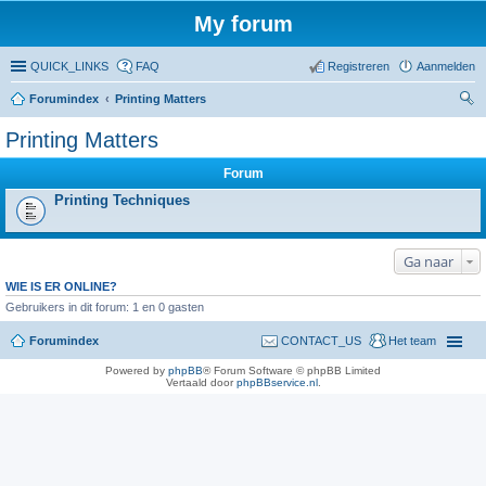
My forum
QUICK_LINKS
FAQ
Registreren
Aanmelden
Forumindex
Printing Matters
oe
Printing Matters
ke
Forum
n
Printing Techniques
Ga naar
WIE IS ER ONLINE?
Gebruikers in dit forum: 1 en 0 gasten
Forumindex
CONTACT_US
Het team
Powered by
phpBB
® Forum Software © phpBB Limited
Vertaald door
phpBBservice.nl
.