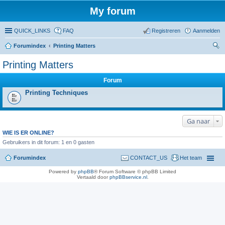
My forum
QUICK_LINKS
FAQ
Registreren
Aanmelden
Forumindex
Printing Matters
oe
Printing Matters
ke
Forum
n
Printing Techniques
Ga naar
WIE IS ER ONLINE?
Gebruikers in dit forum: 1 en 0 gasten
Forumindex
CONTACT_US
Het team
Powered by
phpBB
® Forum Software © phpBB Limited
Vertaald door
phpBBservice.nl
.