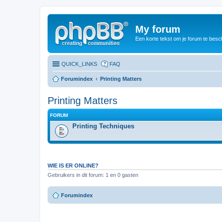
My forum
Een korte tekst om je forum te besc
QUICK_LINKS
FAQ
Forumindex
Printing Matters
Printing Matters
FORUM
Printing Techniques
WIE IS ER ONLINE?
Gebruikers in dit forum: 1 en 0 gasten
Forumindex