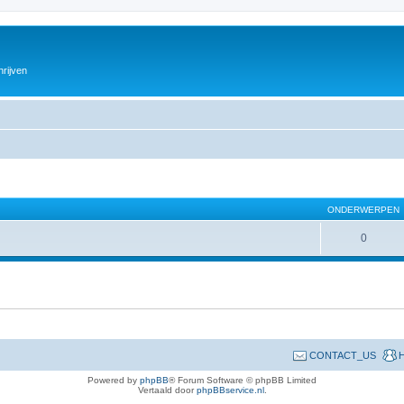
hrijven
ONDERWERPEN
0
CONTACT_US
H
Powered by
phpBB
® Forum Software © phpBB Limited
Vertaald door
phpBBservice.nl
.