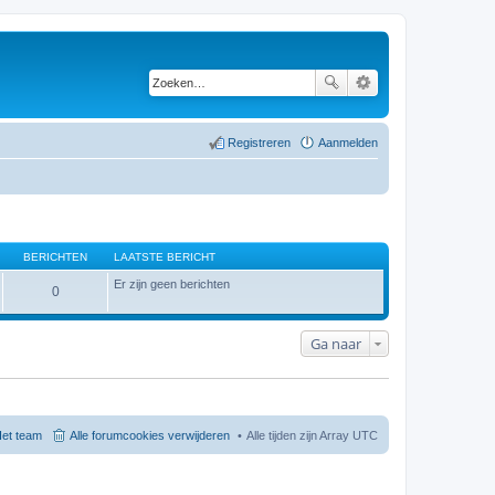
Registreren
Aanmelden
BERICHTEN
LAATSTE BERICHT
Er zijn geen berichten
0
Ga naar
et team
Alle forumcookies verwijderen
Alle tijden zijn Array UTC