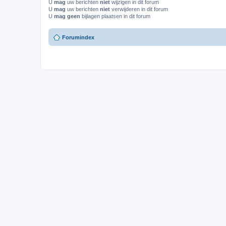
U
mag
uw berichten
niet
wijzigen in dit forum
U
mag
uw berichten
niet
verwijderen in dit forum
U
mag geen
bijlagen plaatsen in dit forum
Forumindex