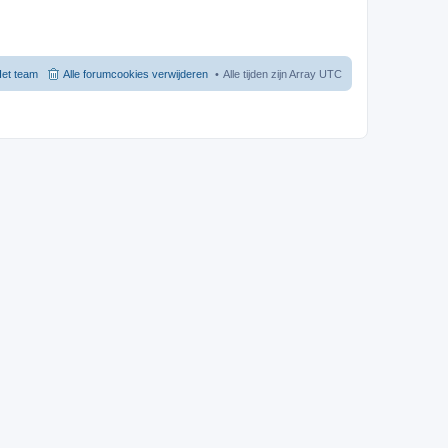
et team
Alle forumcookies verwijderen
Alle tijden zijn Array UTC