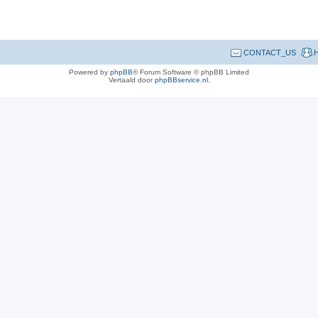
CONTACT_US
H
Powered by
phpBB
® Forum Software © phpBB Limited
Vertaald door
phpBBservice.nl
.