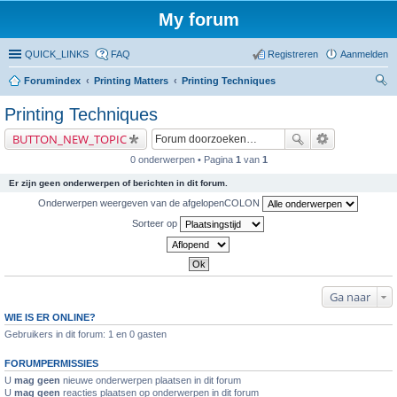
My forum
QUICK_LINKS
FAQ
Registreren
Aanmelden
Forumindex
Printing Matters
Printing Techniques
oe
Printing Techniques
ke
BUTTON_NEW_TOPIC
n
0 onderwerpen • Pagina
1
van
1
Er zijn geen onderwerpen of berichten in dit forum.
Onderwerpen weergeven van de afgelopenCOLON
Sorteer op
Ga naar
WIE IS ER ONLINE?
Gebruikers in dit forum: 1 en 0 gasten
FORUMPERMISSIES
U
mag geen
nieuwe onderwerpen plaatsen in dit forum
U
mag geen
reacties plaatsen op onderwerpen in dit forum