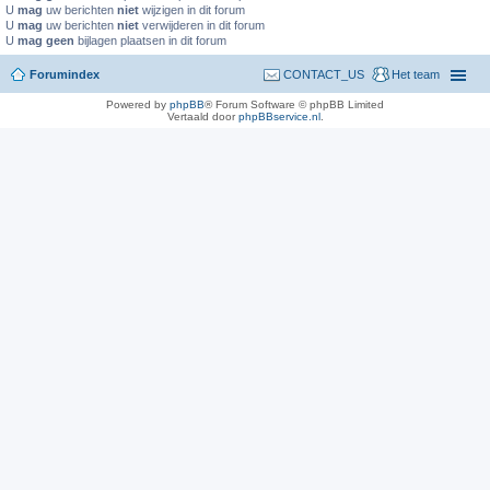
U
mag
uw berichten
niet
wijzigen in dit forum
U
mag
uw berichten
niet
verwijderen in dit forum
U
mag geen
bijlagen plaatsen in dit forum
Forumindex
CONTACT_US
Het team
Powered by
phpBB
® Forum Software © phpBB Limited
Vertaald door
phpBBservice.nl
.